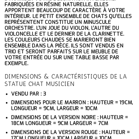
ÉTAIT :
EST :
FABRIQUÉES EN RÉSINE NATURELLE, ELLES
114.10€.
108.40€.
APPORTENT BEAUCOUP DE CARACTÈRE À VOTRE
INTÉRIEUR. LE PETIT ENSEMBLE DE CHATS QU’ELLES
REPRÉSENTENT CONSTITUE UN MINUSCULE
ORCHESTRE. L’UN JOUE DU VIOLON, L’AUTRE DU
VIOLONCELLE ET LE DERNIER DE LA CLARINETTE.
LES COULEURS CHAUDES SE MARIERONT BIEN
ENSEMBLE DANS LA PIÈCE. ILS SONT VENDUS EN
TRIO ET SERONT PARFAITS SUR LE MEUBLE DE
VOTRE ENTRÉE OU SUR UNE TABLE BASSE PAR
EXEMPLE.
DIMENSIONS & CARACTÉRISTIQUES DE LA
STATUE CHAT MUSICIEN
VENDU PAR : 3
DIMENSIONS POUR LE MARRON : HAUTEUR = 19CM,
LONGUEUR = 9CM, LARGEUR = 10CM
DIMENSIONS DE LA VERSION NOIRE : HAUTEUR =
18CM LONGUEUR = 9CM LARGEUR = 7CM
DIMENSIONS DE LA VERSION ROUGE : HAUTEUR =
17CM LONGUEUR = 10CM LARGEUR = 10CM