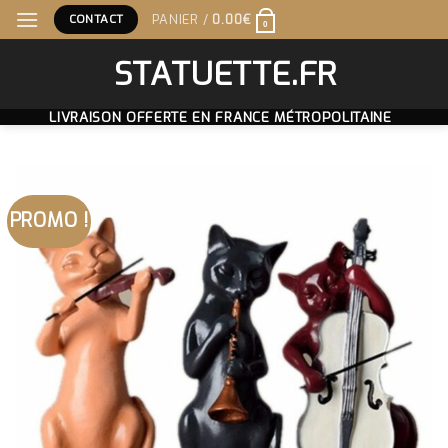
Skip
CONTACT
PANIER /
0.00
€
0
to
content
STATUETTE.FR
LIVRAISON OFFERTE EN FRANCE MÉTROPOLITAINE
PROMO !