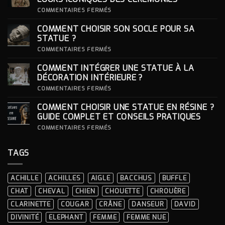
SUR
COMMENTAIRES FERMÉS
ROBE
DORÉE
COMMENT CHOISIR SON SOCLE POUR SA
POUR
FEMME
STATUE ?
:
S’INSPIRER
SUR
COMMENTAIRES FERMÉS
DES
COMMENT
LOOKS
CHOISIR
COMMENT INTÉGRER UNE STATUE À LA
ICONIQUES
SON
DES
SOCLE
DÉCORATION INTÉRIEURE ?
CÉRÉMONIES
POUR
SA
SUR
COMMENTAIRES FERMÉS
STATUE ?
COMMENT
INTÉGRER
COMMENT CHOISIR UNE STATUE EN RÉSINE ?
UNE
STATUE
GUIDE COMPLET ET CONSEILS PRATIQUES
À
LA
SUR
COMMENTAIRES FERMÉS
DÉCORATION
COMMENT
INTÉRIEURE ?
CHOISIR
UNE
TAGS
STATUE
EN
RÉSINE
?
ACHILLE
ACHILLES
AIGLE
BACCHUS
BUFFLE
GUIDE
COMPLET
CHAT
CHEVAL
CHIEN
CHOUETTE
CHROUÈRE
ET
CONSEILS
CLARINETTE
COUGAR
CRÂNE
DANSEUR
DAVID
PRATIQUES
DIVINITÉ
ELEPHANT
FEMME
FEMME NUE