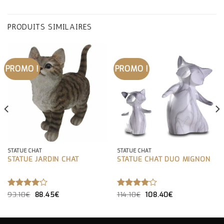
PRODUITS SIMILAIRES
PROMO !
PROMO !
STATUE CHAT
STATUE CHAT
STATUE JARDIN CHAT
STATUE CHAT DUO MIGNON
LE
LE
LE
LE
NOTE
93.10
€
88.45
€
NOTE
114.10
€
108.40
€
PRIX
PRIX
PRIX
PRIX
4.00
4.00
INITIAL
ACTUEL
INITIAL
ACTUEL
SUR 5
SUR 5
ÉTAIT :
EST :
ÉTAIT :
EST :
93.10€.
88.45€.
114.10€.
108.40€.