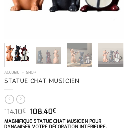
ACCUEIL
»
SHOP
STATUE CHAT MUSICIEN
LE
LE
114.10
108.40
€
€
PRIX
PRIX
MAGNIFIQUE STATUE CHAT MUSICIEN POUR
INITIAL
ACTUEL
DYNAMISER VOTRE DÉCORATION INTÉRIEURE.