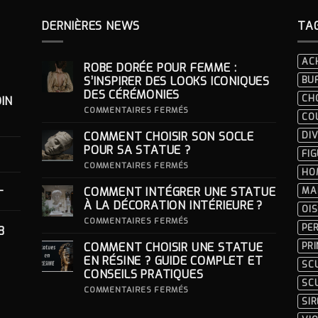
515.10€.
489.35€.
114.10€.
108.40€.
DERNIÈRES NEWS
TA
AC
ROBE DORÉE POUR FEMME :
S’INSPIRER DES LOOKS ICONIQUES
BU
DES CÉRÉMONIES
CH
IN
SUR
COMMENTAIRES FERMÉS
CO
ROBE
DORÉE
COMMENT CHOISIR SON SOCLE
DIV
POUR
FEMME
POUR SA STATUE ?
FI
:
S’INSPIRER
SUR
COMMENTAIRES FERMÉS
HO
DES
COMMENT
LOOKS
CHOISIR
-
COMMENT INTÉGRER UNE STATUE
MA
ICONIQUES
SON
DES
SOCLE
À LA DÉCORATION INTÉRIEURE ?
OI
CÉRÉMONIES
POUR
SA
SUR
COMMENTAIRES FERMÉS
PE
8
STATUE ?
COMMENT
INTÉGRER
COMMENT CHOISIR UNE STATUE
PR
UNE
STATUE
EN RÉSINE ? GUIDE COMPLET ET
SC
À
CONSEILS PRATIQUES
LA
SC
DÉCORATION
SUR
COMMENTAIRES FERMÉS
INTÉRIEURE ?
COMMENT
SI
CHOISIR
UNE