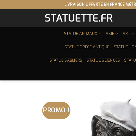
Skip
LIVRAISON OFFERTE EN FRANCE MÉTR
to
STATUETTE.FR
content
STATUE ANIMAUX
ASIE
ART
STATUE GRÈCE ANTIQUE
STATUE HO
STATUE SABLIERS
STATUE SCIENCES
STATU
PROMO !