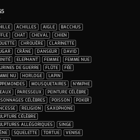
227.10€.
215.75€.
GS
HILLE
ACHILLES
AIGLE
BACCHUS
FFLE
CHAT
CHEVAL
CHIEN
OUETTE
CHROUÈRE
CLARINETTE
UGAR
CRÂNE
DANSEUR
DAVID
INITÉ
ELEPHANT
FEMME
FEMME NUE
GURINES DE GUERRE
FLÛTE
FÉE
MME NU
HORLOGE
LAPIN
PPEMONDES
MOUSQUETAIRES
NYMPHE
SEAUX
PARESSEUX
PEINTURE CÉLÈBRE
RSONNAGES CÉLÈBRES
POISSON
POKER
INCESSE
RELIGION
SAXOPHONE
ULPTURE CÉLÈBRE
ULPTURES ALLÉGORIQUES
SINGE
RÈNE
SQUELETTE
TORTUE
VENISE