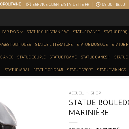
OPOLITAINE
SERVICE-CLIENT@STATUETTE.FR
09:00 - 18:00
PAR PAYS
STATUE CHRISTIANISME
STATUE DANSE
STATUE EPOQ
MMES POLITIQUES
STATUE LITTÉRATURE
STATUE MUSIQUE
STATUE 
E ANGE
STATUE COUPLE
STATUE FEMME
STATUE GANESH
STATUE
STATUE MOAÏ
STATUE ORIGAMI
STATUE SPORT
STATUE VIKINGS
ACCUEIL
»
SHOP
STATUE BOULED
MARINIÈRE