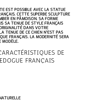
IX
E EST POSSIBLE AVEC LA STATUE
TUEL
ANÇAIS. CETTE SUPERBE SCULPTURE
T :
MBER EN PÂMOISON. SA FORME
7.35€.
IS SA TENUE DE STYLE FRANÇAIS
ORIGINALITÉ DANS VOTRE
LA TENUE DE CE CHIEN N’EST PAS
IQUE FRANÇAIS. LA MODERNITÉ SERA
E MODÈLE.
CARACTÉRISTIQUES DE
LEDOGUE FRANÇAIS
 NATURELLE