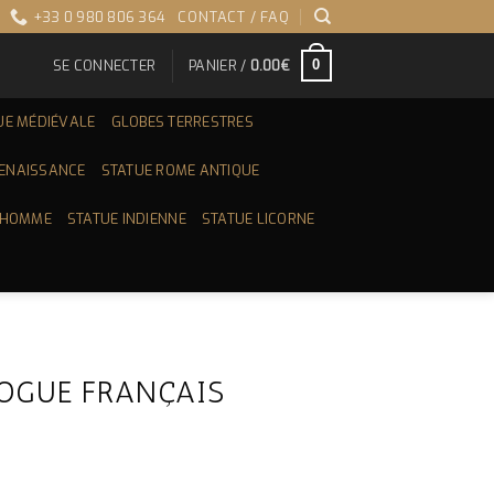
+33 0 980 806 364
CONTACT / FAQ
SE CONNECTER
PANIER /
0.00
€
0
UE MÉDIÉVALE
GLOBES TERRESTRES
RENAISSANCE
STATUE ROME ANTIQUE
 HOMME
STATUE INDIENNE
STATUE LICORNE
OGUE FRANÇAIS