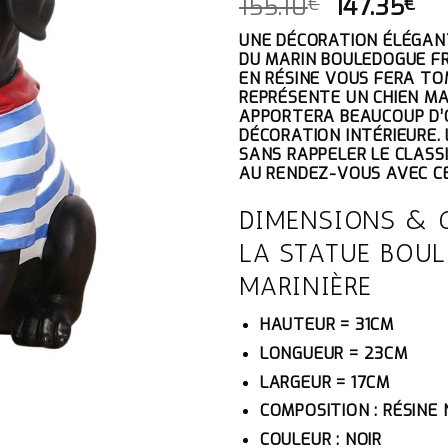
LE
LE
155.10
147.35
€
€
PRIX
PR
UNE DÉCORATION ÉLÉGANT
INITIAL
AC
DU MARIN BOULEDOGUE FR
ÉTAIT :
ES
EN RÉSINE VOUS FERA TO
155.10€.
14
REPRÉSENTE UN CHIEN MA
APPORTERA BEAUCOUP D’
DÉCORATION INTÉRIEURE. 
SANS RAPPELER LE CLASS
AU RENDEZ-VOUS AVEC C
DIMENSIONS & 
LA STATUE BOU
MARINIÈRE
HAUTEUR = 31CM
LONGUEUR = 23CM
LARGEUR = 17CM
COMPOSITION : RÉSINE
COULEUR : NOIR