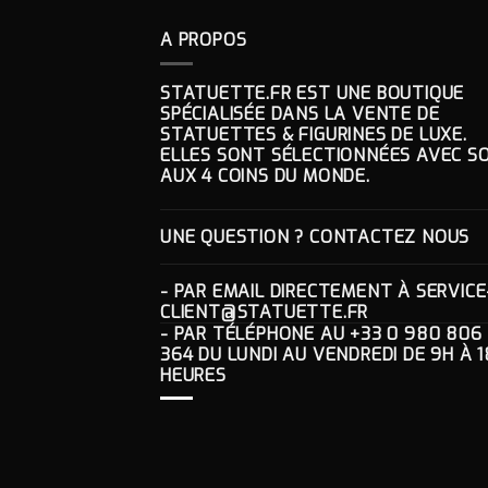
147.35€.
433.10€.
411.45€.
A PROPOS
STATUETTE.FR EST UNE BOUTIQUE
SPÉCIALISÉE DANS LA VENTE DE
STATUETTES & FIGURINES DE LUXE.
ELLES SONT SÉLECTIONNÉES AVEC SO
AUX 4 COINS DU MONDE.
UNE QUESTION ? CONTACTEZ NOUS
- PAR EMAIL DIRECTEMENT À
SERVICE
CLIENT@STATUETTE.FR
- PAR TÉLÉPHONE AU
+33 0 980 806
364
DU LUNDI AU VENDREDI DE 9H À 1
HEURES