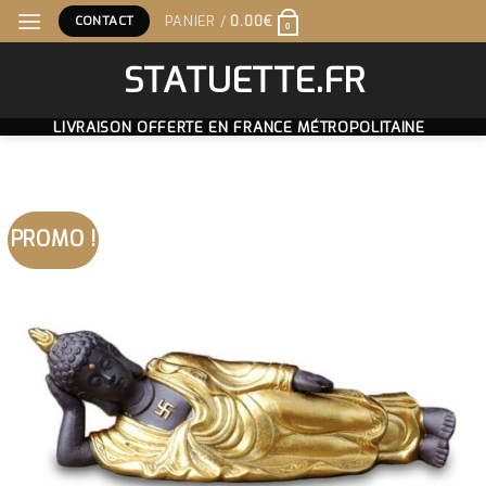
Skip
CONTACT
PANIER /
0.00
€
0
to
content
STATUETTE.FR
LIVRAISON OFFERTE EN FRANCE MÉTROPOLITAINE
PROMO !