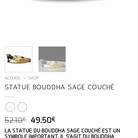
ACCUEIL
»
SHOP
STATUE BOUDDHA SAGE COUCHÉ
LE
LE
52.10
49.50
€
€
PRIX
PRIX
LA STATUE DU BOUDDHA SAGE COUCHÉ EST UN
INITIAL
ACTUEL
SYMBOLE IMPORTANT. IL S’AGIT DU BOUDDHA