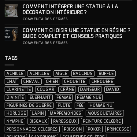
LOOKS
CHOISIR
COMMENT INTÉGRER UNE STATUE À LA
ICONIQUES
SON
DES
SOCLE
DÉCORATION INTÉRIEURE ?
CÉRÉMONIES
POUR
SA
SUR
COMMENTAIRES FERMÉS
STATUE ?
COMMENT
INTÉGRER
COMMENT CHOISIR UNE STATUE EN RÉSINE ?
UNE
STATUE
GUIDE COMPLET ET CONSEILS PRATIQUES
À
LA
SUR
COMMENTAIRES FERMÉS
DÉCORATION
COMMENT
INTÉRIEURE ?
CHOISIR
UNE
TAGS
STATUE
EN
RÉSINE
?
ACHILLE
ACHILLES
AIGLE
BACCHUS
BUFFLE
GUIDE
COMPLET
CHAT
CHEVAL
CHIEN
CHOUETTE
CHROUÈRE
ET
CONSEILS
CLARINETTE
COUGAR
CRÂNE
DANSEUR
DAVID
PRATIQUES
DIVINITÉ
ELEPHANT
FEMME
FEMME NUE
FIGURINES DE GUERRE
FLÛTE
FÉE
HOMME NU
HORLOGE
LAPIN
MAPPEMONDES
MOUSQUETAIRES
NYMPHE
OISEAUX
PARESSEUX
PEINTURE CÉLÈBRE
PERSONNAGES CÉLÈBRES
POISSON
POKER
PRINCESSE