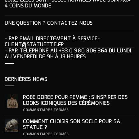
4 COINS DU MONDE.
UNE QUESTION ? CONTACTEZ NOUS
- PAR EMAIL DIRECTEMENT À
SERVICE-
CLIENT@STATUETTE.FR
- PAR TÉLÉPHONE AU
+33 0 980 806 364
DU LUNDI
AU VENDREDI DE 9H À 18 HEURES
DERNIÈRES NEWS
ROBE DORÉE POUR FEMME : S’INSPIRER DES
LOOKS ICONIQUES DES CÉRÉMONIES
SUR
COMMENTAIRES FERMÉS
ROBE
DORÉE
COMMENT CHOISIR SON SOCLE POUR SA
POUR
FEMME
STATUE ?
:
S’INSPIRER
SUR
COMMENTAIRES FERMÉS
DES
COMMENT