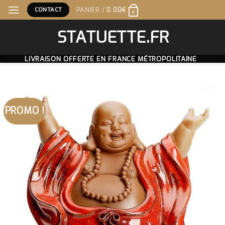
Skip
CONTACT
PANIER /
0.00
€
0
to
content
STATUETTE.FR
LIVRAISON OFFERTE EN FRANCE MÉTROPOLITAINE
PROMO !