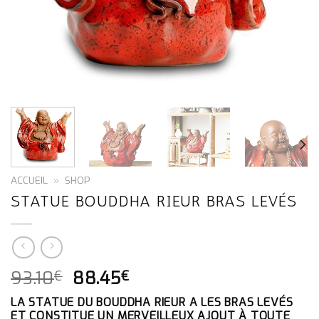
ACCUEIL
»
SHOP
STATUE BOUDDHA RIEUR BRAS LEVÉS
LE
LE
93.10
88.45
€
€
PRIX
PRIX
LA STATUE DU BOUDDHA RIEUR A LES BRAS LEVÉS
INITIAL
ACTUEL
ET CONSTITUE UN MERVEILLEUX AJOUT À TOUTE