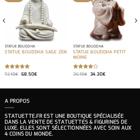
STATUE BOUDDHA
STATUE BOUDDHA
STATUE BOUDDHA SAGE ZEN
STATUE BOUDDHA PETIT
MOINE
LE
LE
LE
LE
NOTE
72.10
€
5.00
68.50
€
NOTE
36.10
€
34.30
€
PRIX
PRIX
PRIX
PRIX
SUR 5
4.00
INITIAL
ACTUEL
INITIAL
ACTUEL
SUR 5
ÉTAIT :
EST :
ÉTAIT :
EST :
72.10€.
68.50€.
36.10€.
34.30€.
A PROPOS
STATUETTE.FR EST UNE BOUTIQUE SPÉCIALISÉE
DANS LA VENTE DE STATUETTES & FIGURINES DE
LUXE. ELLES SONT SÉLECTIONNÉES AVEC SOIN AUX
4 COINS DU MONDE.