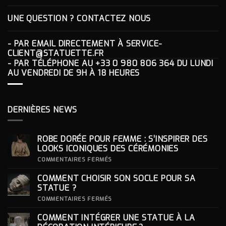
UNE QUESTION ? CONTACTEZ NOUS
- PAR EMAIL DIRECTEMENT À
SERVICE-
CLIENT@STATUETTE.FR
- PAR TÉLÉPHONE AU
+33 0 980 806 364
DU LUNDI
AU VENDREDI DE 9H À 18 HEURES
DERNIÈRES NEWS
ROBE DORÉE POUR FEMME : S’INSPIRER DES
LOOKS ICONIQUES DES CÉRÉMONIES
SUR
COMMENTAIRES FERMÉS
ROBE
DORÉE
COMMENT CHOISIR SON SOCLE POUR SA
POUR
FEMME
STATUE ?
:
S’INSPIRER
SUR
COMMENTAIRES FERMÉS
DES
COMMENT
LOOKS
CHOISIR
COMMENT INTÉGRER UNE STATUE À LA
ICONIQUES
SON
DES
SOCLE