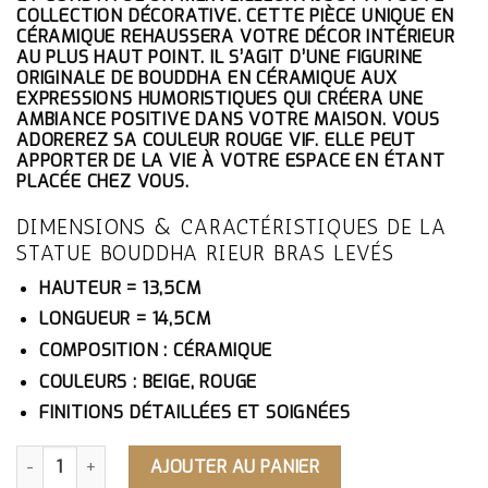
ÉTAIT :
EST :
COLLECTION DÉCORATIVE. CETTE PIÈCE UNIQUE EN
93.10€.
88.45€.
CÉRAMIQUE REHAUSSERA VOTRE DÉCOR INTÉRIEUR
AU PLUS HAUT POINT. IL S’AGIT D’UNE FIGURINE
ORIGINALE DE BOUDDHA EN CÉRAMIQUE AUX
EXPRESSIONS HUMORISTIQUES QUI CRÉERA UNE
AMBIANCE POSITIVE DANS VOTRE MAISON. VOUS
ADOREREZ SA COULEUR ROUGE VIF. ELLE PEUT
APPORTER DE LA VIE À VOTRE ESPACE EN ÉTANT
PLACÉE CHEZ VOUS.
DIMENSIONS & CARACTÉRISTIQUES DE LA
STATUE BOUDDHA RIEUR BRAS LEVÉS
HAUTEUR = 13,5CM
LONGUEUR = 14,5CM
COMPOSITION : CÉRAMIQUE
COULEURS : BEIGE, ROUGE
FINITIONS DÉTAILLÉES ET SOIGNÉES
QUANTITÉ DE STATUE BOUDDHA RIEUR BRAS LEVÉS
AJOUTER AU PANIER