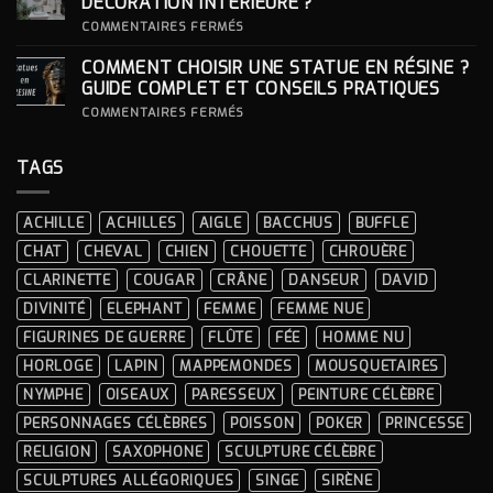
DÉCORATION INTÉRIEURE ?
CÉRÉMONIES
POUR
SA
SUR
COMMENTAIRES FERMÉS
STATUE ?
COMMENT
INTÉGRER
COMMENT CHOISIR UNE STATUE EN RÉSINE ?
UNE
STATUE
GUIDE COMPLET ET CONSEILS PRATIQUES
À
LA
SUR
COMMENTAIRES FERMÉS
DÉCORATION
COMMENT
INTÉRIEURE ?
CHOISIR
UNE
TAGS
STATUE
EN
RÉSINE
?
ACHILLE
ACHILLES
AIGLE
BACCHUS
BUFFLE
GUIDE
COMPLET
CHAT
CHEVAL
CHIEN
CHOUETTE
CHROUÈRE
ET
CONSEILS
CLARINETTE
COUGAR
CRÂNE
DANSEUR
DAVID
PRATIQUES
DIVINITÉ
ELEPHANT
FEMME
FEMME NUE
FIGURINES DE GUERRE
FLÛTE
FÉE
HOMME NU
HORLOGE
LAPIN
MAPPEMONDES
MOUSQUETAIRES
NYMPHE
OISEAUX
PARESSEUX
PEINTURE CÉLÈBRE
PERSONNAGES CÉLÈBRES
POISSON
POKER
PRINCESSE
RELIGION
SAXOPHONE
SCULPTURE CÉLÈBRE
SCULPTURES ALLÉGORIQUES
SINGE
SIRÈNE