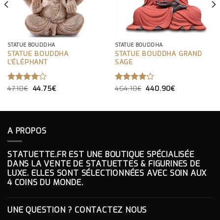
STATUE BOUDDHA
STATUE BOUDDHA
STATUE BOUDDHA
STATUE BOUDDHA GRAND
L’ÉLÉPHANT
SAGE
LE
LE
LE
LE
NOTE
47.10
€
44.75
€
NOTE
464.10
€
440.90
€
PRIX
PRIX
PRIX
PRIX
4.00
4.00
INITIAL
ACTUEL
INITIAL
ACTUEL
SUR 5
SUR 5
ÉTAIT :
EST :
ÉTAIT :
EST :
47.10€.
44.75€.
464.10€.
440.90€.
A PROPOS
STATUETTE.FR EST UNE BOUTIQUE SPÉCIALISÉE
DANS LA VENTE DE STATUETTES & FIGURINES DE
LUXE. ELLES SONT SÉLECTIONNÉES AVEC SOIN AUX
4 COINS DU MONDE.
UNE QUESTION ? CONTACTEZ NOUS