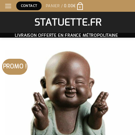
Skip
CONTACT
PANIER /
0.00
€
0
to
content
STATUETTE.FR
LIVRAISON OFFERTE EN FRANCE MÉTROPOLITAINE
PROMO !