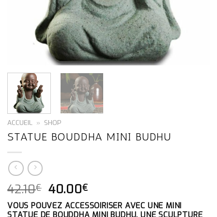
ACCUEIL
»
SHOP
STATUE BOUDDHA MINI BUDHU
LE
LE
42.10
40.00
€
€
PRIX
PRIX
VOUS POUVEZ ACCESSOIRISER AVEC UNE MINI
INITIAL
ACTUEL
STATUE DE BOUDDHA MINI BUDHU. UNE SCULPTURE