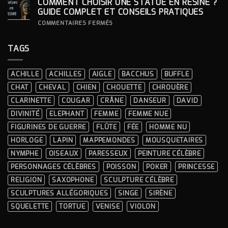
COMMENT CHOISIR UNE STATUE EN RÉSINE ?
UNE
STATUE
GUIDE COMPLET ET CONSEILS PRATIQUES
À
LA
SUR
COMMENTAIRES FERMÉS
DÉCORATION
COMMENT
INTÉRIEURE ?
CHOISIR
UNE
TAGS
STATUE
EN
RÉSINE
?
ACHILLE
ACHILLES
AIGLE
BACCHUS
BUFFLE
GUIDE
COMPLET
CHAT
CHEVAL
CHIEN
CHOUETTE
CHROUÈRE
ET
CONSEILS
CLARINETTE
COUGAR
CRÂNE
DANSEUR
DAVID
PRATIQUES
DIVINITÉ
ELEPHANT
FEMME
FEMME NUE
FIGURINES DE GUERRE
FLÛTE
FÉE
HOMME NU
HORLOGE
LAPIN
MAPPEMONDES
MOUSQUETAIRES
NYMPHE
OISEAUX
PARESSEUX
PEINTURE CÉLÈBRE
PERSONNAGES CÉLÈBRES
POISSON
POKER
PRINCESSE
RELIGION
SAXOPHONE
SCULPTURE CÉLÈBRE
SCULPTURES ALLÉGORIQUES
SINGE
SIRÈNE
SQUELETTE
TORTUE
VENISE
VIOLON