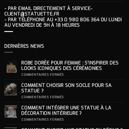
- PAR EMAIL DIRECTEMENT À
SERVICE-
CLIENT@STATUETTE.FR
- PAR TÉLÉPHONE AU
+33 0 980 806 364
DU LUNDI
AU VENDREDI DE 9H À 18 HEURES
DERNIÈRES NEWS
ROBE DORÉE POUR FEMME : S’INSPIRER DES
LOOKS ICONIQUES DES CÉRÉMONIES
SUR
COMMENTAIRES FERMÉS
ROBE
DORÉE
COMMENT CHOISIR SON SOCLE POUR SA
POUR
FEMME
STATUE ?
:
S’INSPIRER
SUR
COMMENTAIRES FERMÉS
DES
COMMENT
LOOKS
CHOISIR
COMMENT INTÉGRER UNE STATUE À LA
ICONIQUES
SON
DES
SOCLE
DÉCORATION INTÉRIEURE ?
CÉRÉMONIES
POUR
SA
SUR
COMMENTAIRES FERMÉS
STATUE ?
COMMENT
INTÉGRER