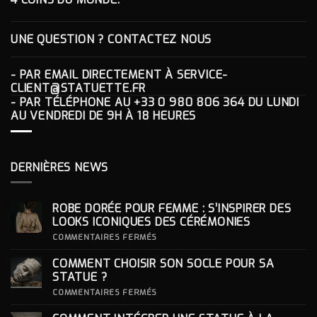
UNE QUESTION ? CONTACTEZ NOUS
- PAR EMAIL DIRECTEMENT À
SERVICE-
CLIENT@STATUETTE.FR
- PAR TÉLÉPHONE AU
+33 0 980 806 364
DU LUNDI
AU VENDREDI DE 9H À 18 HEURES
DERNIÈRES NEWS
ROBE DORÉE POUR FEMME : S’INSPIRER DES
LOOKS ICONIQUES DES CÉRÉMONIES
SUR
COMMENTAIRES FERMÉS
ROBE
DORÉE
COMMENT CHOISIR SON SOCLE POUR SA
POUR
FEMME
STATUE ?
:
S’INSPIRER
SUR
COMMENTAIRES FERMÉS
DES
COMMENT
LOOKS
CHOISIR