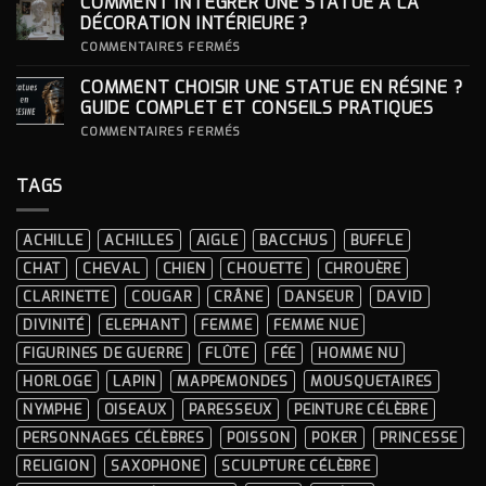
COMMENT INTÉGRER UNE STATUE À LA
ICONIQUES
SON
DES
SOCLE
DÉCORATION INTÉRIEURE ?
CÉRÉMONIES
POUR
SA
SUR
COMMENTAIRES FERMÉS
STATUE ?
COMMENT
INTÉGRER
COMMENT CHOISIR UNE STATUE EN RÉSINE ?
UNE
STATUE
GUIDE COMPLET ET CONSEILS PRATIQUES
À
LA
SUR
COMMENTAIRES FERMÉS
DÉCORATION
COMMENT
INTÉRIEURE ?
CHOISIR
UNE
TAGS
STATUE
EN
RÉSINE
?
ACHILLE
ACHILLES
AIGLE
BACCHUS
BUFFLE
GUIDE
COMPLET
CHAT
CHEVAL
CHIEN
CHOUETTE
CHROUÈRE
ET
CONSEILS
CLARINETTE
COUGAR
CRÂNE
DANSEUR
DAVID
PRATIQUES
DIVINITÉ
ELEPHANT
FEMME
FEMME NUE
FIGURINES DE GUERRE
FLÛTE
FÉE
HOMME NU
HORLOGE
LAPIN
MAPPEMONDES
MOUSQUETAIRES
NYMPHE
OISEAUX
PARESSEUX
PEINTURE CÉLÈBRE
PERSONNAGES CÉLÈBRES
POISSON
POKER
PRINCESSE
RELIGION
SAXOPHONE
SCULPTURE CÉLÈBRE