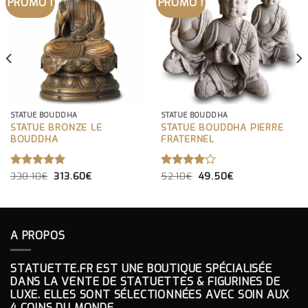
PROMO !
PROMO !
STATUE BOUDDHA
STATUE BOUDDHA
STATUE BRONZE LE
STATUE BOUDDHA PIERRE
BOUDDHA
FRATERNEL
LE
LE
LE
LE
NOTE
330.10
€
5.00
313.60
€
NOTE
52.10
€
49.50
€
PRIX
PRIX
PRIX
PRIX
SUR 5
4.00
INITIAL
ACTUEL
INITIAL
ACTUEL
SUR 5
ÉTAIT :
EST :
ÉTAIT :
EST :
330.10€.
313.60€.
52.10€.
49.50€.
A PROPOS
STATUETTE.FR EST UNE BOUTIQUE SPÉCIALISÉE
DANS LA VENTE DE STATUETTES & FIGURINES DE
LUXE. ELLES SONT SÉLECTIONNÉES AVEC SOIN AUX
4 COINS DU MONDE.