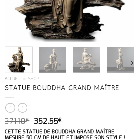
ACCUEIL
»
SHOP
STATUE BOUDDHA GRAND MAÎTRE
LE
LE
371.10
352.55
€
€
PRIX
PRIX
CETTE STATUE DE BOUDDHA GRAND MAÎTRE
INITIAL
ACTUEL
MESURE 50 CM DE HAUT ET IMPOSE SON STYLE !