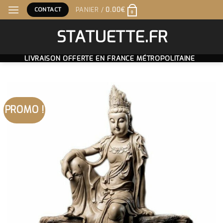
Skip
CONTACT
PANIER /
0.00
€
0
to
content
STATUETTE.FR
LIVRAISON OFFERTE EN FRANCE MÉTROPOLITAINE
PROMO !