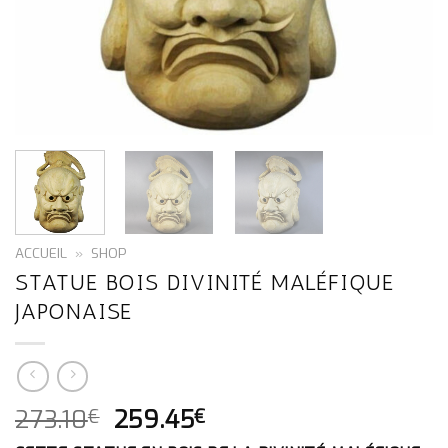
ACCUEIL
»
SHOP
STATUE BOIS DIVINITÉ MALÉFIQUE
JAPONAISE
LE
LE
273.10
259.45
€
€
PRIX
PRIX