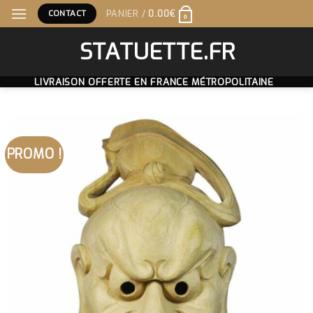
Skip
CONTACT
PANIER /
0.00
€
0
to
content
STATUETTE.FR
LIVRAISON OFFERTE EN FRANCE MÉTROPOLITAINE
PROMO !