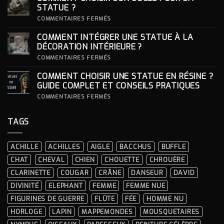
FEMME
STATUE ?
:
S’INSPIRER
SUR
COMMENTAIRES FERMÉS
DES
COMMENT
LOOKS
CHOISIR
COMMENT INTÉGRER UNE STATUE À LA
ICONIQUES
SON
DES
SOCLE
DÉCORATION INTÉRIEURE ?
CÉRÉMONIES
POUR
SA
SUR
COMMENTAIRES FERMÉS
STATUE ?
COMMENT
INTÉGRER
COMMENT CHOISIR UNE STATUE EN RÉSINE ?
UNE
STATUE
GUIDE COMPLET ET CONSEILS PRATIQUES
À
LA
SUR
COMMENTAIRES FERMÉS
DÉCORATION
COMMENT
INTÉRIEURE ?
CHOISIR
UNE
TAGS
STATUE
EN
RÉSINE
?
ACHILLE
ACHILLES
AIGLE
BACCHUS
BUFFLE
GUIDE
COMPLET
CHAT
CHEVAL
CHIEN
CHOUETTE
CHROUÈRE
ET
CONSEILS
CLARINETTE
COUGAR
CRÂNE
DANSEUR
DAVID
PRATIQUES
DIVINITÉ
ELEPHANT
FEMME
FEMME NUE
FIGURINES DE GUERRE
FLÛTE
FÉE
HOMME NU
HORLOGE
LAPIN
MAPPEMONDES
MOUSQUETAIRES