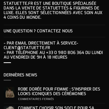
STATUETTE.FR EST UNE BOUTIQUE SPÉCIALISÉE
DANS LA VENTE DE STATUETTES & FIGURINES DE
LUXE. ELLES SONT SÉLECTIONNÉES AVEC SOIN AUX
4 COINS DU MONDE.
UNE QUESTION ? CONTACTEZ NOUS
- PAR EMAIL DIRECTEMENT À
SERVICE-
CLIENT@STATUETTE.FR
- PAR TÉLÉPHONE AU
+33 0 980 806 364
DU LUNDI
AU VENDREDI DE 9H À 18 HEURES
DERNIÈRES NEWS
ROBE DORÉE POUR FEMME : S’INSPIRER DES
LOOKS ICONIQUES DES CÉRÉMONIES
SUR
COMMENTAIRES FERMÉS
ROBE
DORÉE
COMMENT CHOISIR SON SOCLE POUR SA
POUR