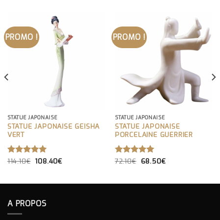
PROMO !
PROMO !
STATUE JAPONAISE
STATUE JAPONAISE
STATUE JAPONAISE GEISHA
STATUE JAPONAISE
VERT
PORCELAINE GUERRIER
LE
LE
LE
LE
NOTE
114.10
€
5.00
108.40
€
NOTE
72.10
€
5.00
68.50
€
PRIX
PRIX
PRIX
PRIX
SUR 5
SUR 5
INITIAL
ACTUEL
INITIAL
ACTUEL
ÉTAIT :
EST :
ÉTAIT :
EST :
114.10€.
108.40€.
72.10€.
68.50€.
A PROPOS