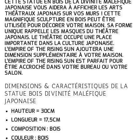
CETTE STATUE EN BOIS DE LA DIVINITÉ MALÉFIQUE
INITIAL
ACTUEL
JAPONAISE VOUS AIDERA À AFFICHER LES ARTS
ÉTAIT :
EST :
THÉÂTRAUX JAPONAIS SUR VOS MURS ! CETTE
273.10€.
259.45€.
MAGNIFIQUE SCULPTURE EN BOIS PEUT ÊTRE
UTILISÉE POUR DÉCORER VOTRE MAISON. SA FORME
UNIQUE RAPPELLE LES MASQUES DU THÉÂTRE
JAPONAIS. LE THÉÂTRE OCCUPE UNE PLACE
IMPORTANTE DANS LA CULTURE JAPONAISE.
L’EMPIRE OF THE RISING SUN AJOUTERA UNE
DIMENSION SUPPLÉMENTAIRE À VOTRE MAISON.
L’EMPIRE OF THE RISING SUN EST PARFAIT POUR
ÊTRE ACCROCHÉ DANS VOTRE BUREAU OU VOTRE
SALON.
DIMENSIONS & CARACTÉRISTIQUES DE LA
STATUE BOIS DIVINITÉ MALÉFIQUE
JAPONAISE
HAUTEUR = 30CM
LONGUEUR = 17,5CM
COMPOSITION : BOIS
COULEUR : BOIS