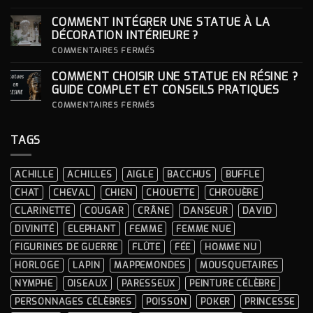
DES
COMMENT
LOOKS
CHOISIR
COMMENT INTÉGRER UNE STATUE À LA
ICONIQUES
SON
DES
SOCLE
DÉCORATION INTÉRIEURE ?
CÉRÉMONIES
POUR
SA
SUR
COMMENTAIRES FERMÉS
STATUE ?
COMMENT
INTÉGRER
COMMENT CHOISIR UNE STATUE EN RÉSINE ?
UNE
STATUE
GUIDE COMPLET ET CONSEILS PRATIQUES
À
LA
SUR
COMMENTAIRES FERMÉS
DÉCORATION
COMMENT
INTÉRIEURE ?
CHOISIR
UNE
TAGS
STATUE
EN
RÉSINE
?
ACHILLE
ACHILLES
AIGLE
BACCHUS
BUFFLE
GUIDE
COMPLET
CHAT
CHEVAL
CHIEN
CHOUETTE
CHROUÈRE
ET
CONSEILS
CLARINETTE
COUGAR
CRÂNE
DANSEUR
DAVID
PRATIQUES
DIVINITÉ
ELEPHANT
FEMME
FEMME NUE
FIGURINES DE GUERRE
FLÛTE
FÉE
HOMME NU
HORLOGE
LAPIN
MAPPEMONDES
MOUSQUETAIRES
NYMPHE
OISEAUX
PARESSEUX
PEINTURE CÉLÈBRE
PERSONNAGES CÉLÈBRES
POISSON
POKER
PRINCESSE