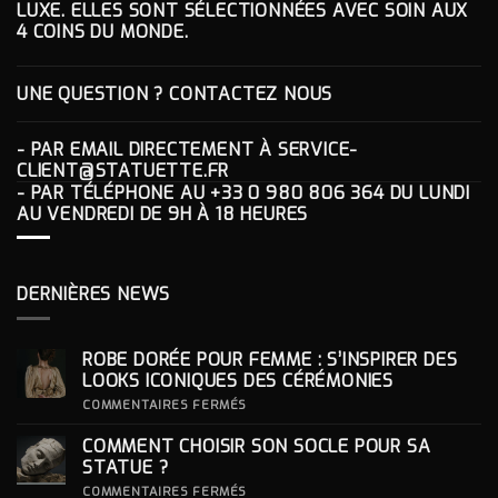
LUXE. ELLES SONT SÉLECTIONNÉES AVEC SOIN AUX
4 COINS DU MONDE.
UNE QUESTION ? CONTACTEZ NOUS
- PAR EMAIL DIRECTEMENT À
SERVICE-
CLIENT@STATUETTE.FR
- PAR TÉLÉPHONE AU
+33 0 980 806 364
DU LUNDI
AU VENDREDI DE 9H À 18 HEURES
DERNIÈRES NEWS
ROBE DORÉE POUR FEMME : S’INSPIRER DES
LOOKS ICONIQUES DES CÉRÉMONIES
SUR
COMMENTAIRES FERMÉS
ROBE
DORÉE
COMMENT CHOISIR SON SOCLE POUR SA
POUR
FEMME
STATUE ?
:
S’INSPIRER
SUR
COMMENTAIRES FERMÉS