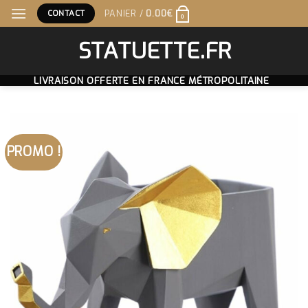
Skip
CONTACT
PANIER /
0.00
€
0
to
content
STATUETTE.FR
LIVRAISON OFFERTE EN FRANCE MÉTROPOLITAINE
PROMO !