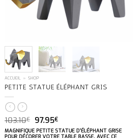
ACCUEIL
»
SHOP
PETITE STATUE ÉLÉPHANT GRIS
LE
LE
103.10
97.95
€
€
PRIX
PRIX
MAGNIFIQUE PETITE STATUE D’ÉLÉPHANT GRISE
INITIAL
ACTUEL
POUR DÉCORER VOTRE TABLE BASSE. AVEC CE