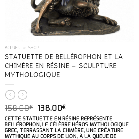
ACCUEIL
»
SHOP
STATUETTE DE BELLÉROPHON ET LA
CHIMÈRE EN RÉSINE – SCULPTURE
MYTHOLOGIQUE
LE
LE
158.00
138.00
€
€
PRIX
PRIX
CETTE
STATUETTE EN RÉSINE
REPRÉSENTE
INITIAL
ACTUEL
BELLÉROPHON, LE CÉLÈBRE HÉROS MYTHOLOGIQUE
ÉTAIT :
EST :
GREC, TERRASSANT LA CHIMÈRE,
UNE CRÉATURE
158.00€.
138.00€.
MYTHIQUE AU CORPS DE LION, À LA QUEUE DE