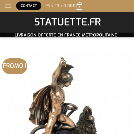
Skip
CONTACT
PANIER /
0.00
€
0
to
content
STATUETTE.FR
LIVRAISON OFFERTE EN FRANCE MÉTROPOLITAINE
PROMO !