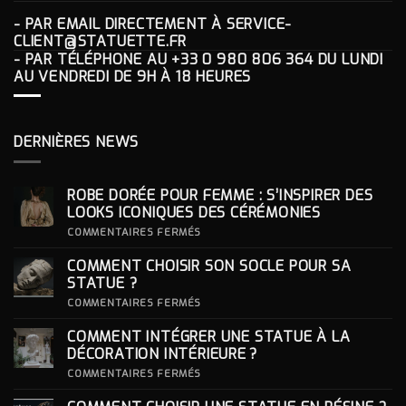
- PAR EMAIL DIRECTEMENT À
SERVICE-
CLIENT@STATUETTE.FR
- PAR TÉLÉPHONE AU
+33 0 980 806 364
DU LUNDI
AU VENDREDI DE 9H À 18 HEURES
DERNIÈRES NEWS
ROBE DORÉE POUR FEMME : S’INSPIRER DES
LOOKS ICONIQUES DES CÉRÉMONIES
SUR
COMMENTAIRES FERMÉS
ROBE
DORÉE
COMMENT CHOISIR SON SOCLE POUR SA
POUR
FEMME
STATUE ?
:
S’INSPIRER
SUR
COMMENTAIRES FERMÉS
DES
COMMENT
LOOKS
CHOISIR
COMMENT INTÉGRER UNE STATUE À LA
ICONIQUES
SON
DES
SOCLE
DÉCORATION INTÉRIEURE ?
CÉRÉMONIES
POUR
SA
SUR
COMMENTAIRES FERMÉS
STATUE ?
COMMENT
INTÉGRER