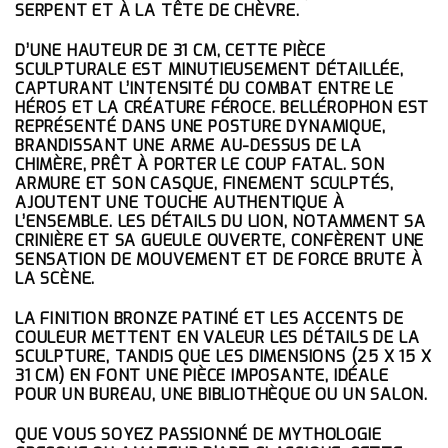
SERPENT ET À LA TÊTE DE CHÈVRE.
D’UNE HAUTEUR DE 31 CM, CETTE PIÈCE
SCULPTURALE EST MINUTIEUSEMENT DÉTAILLÉE,
CAPTURANT L’INTENSITÉ DU COMBAT ENTRE LE
HÉROS ET LA CRÉATURE FÉROCE. BELLÉROPHON EST
REPRÉSENTÉ DANS UNE POSTURE DYNAMIQUE,
BRANDISSANT UNE ARME AU-DESSUS DE LA
CHIMÈRE, PRÊT À PORTER LE COUP FATAL. SON
ARMURE ET SON CASQUE, FINEMENT SCULPTÉS,
AJOUTENT UNE TOUCHE AUTHENTIQUE À
L’ENSEMBLE. LES DÉTAILS DU LION, NOTAMMENT SA
CRINIÈRE ET SA GUEULE OUVERTE, CONFÈRENT UNE
SENSATION DE MOUVEMENT ET DE FORCE BRUTE À
LA SCÈNE.
LA
FINITION BRONZE PATINÉ
ET LES
ACCENTS DE
COULEUR
METTENT EN VALEUR LES DÉTAILS DE LA
SCULPTURE
, TANDIS QUE LES DIMENSIONS (
25 X 15 X
31 CM
) EN FONT UNE PIÈCE IMPOSANTE, IDÉALE
POUR UN BUREAU, UNE BIBLIOTHÈQUE OU UN SALON.
QUE VOUS SOYEZ PASSIONNÉ DE MYTHOLOGIE