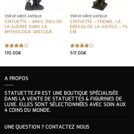
STATUE GRÈCE ANTIQUE
STATUE GRÈCE ANTIQUE
STATUETTE – ARES, DIEU DE
STATUETTE – THÉMIS, LA
LA GUERRE DANS LA
DÉESSE DE LA JUSTICE – 75
MYTHOLOGIE GRECQUE
CM
NOTE
170.00
€
NOTE
517.00
€
4.00
4.00
SUR 5
SUR 5
A PROPOS
STATUETTE.FR EST UNE BOUTIQUE SPÉCIALISÉE
DANS LA VENTE DE STATUETTES & FIGURINES DE
LUXE. ELLES SONT SÉLECTIONNÉES AVEC SOIN AUX
4 COINS DU MONDE.
UNE QUESTION ? CONTACTEZ NOUS