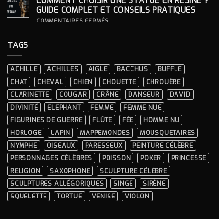
COMMENT CHOISIR UNE STATUE EN RÉSINE ?
UNE
STATUE
GUIDE COMPLET ET CONSEILS PRATIQUES
À
LA
SUR
COMMENTAIRES FERMÉS
DÉCORATION
COMMENT
INTÉRIEURE ?
CHOISIR
UNE
TAGS
STATUE
EN
RÉSINE
?
ACHILLE
ACHILLES
AIGLE
BACCHUS
BUFFLE
GUIDE
COMPLET
CHAT
CHEVAL
CHIEN
CHOUETTE
CHROUÈRE
ET
CONSEILS
CLARINETTE
COUGAR
CRÂNE
DANSEUR
DAVID
PRATIQUES
DIVINITÉ
ELEPHANT
FEMME
FEMME NUE
FIGURINES DE GUERRE
FLÛTE
FÉE
HOMME NU
HORLOGE
LAPIN
MAPPEMONDES
MOUSQUETAIRES
NYMPHE
OISEAUX
PARESSEUX
PEINTURE CÉLÈBRE
PERSONNAGES CÉLÈBRES
POISSON
POKER
PRINCESSE
RELIGION
SAXOPHONE
SCULPTURE CÉLÈBRE
SCULPTURES ALLÉGORIQUES
SINGE
SIRÈNE
SQUELETTE
TORTUE
VENISE
VIOLON