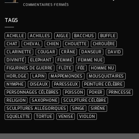
À
LA
SUR
COMMENTAIRES FERMÉS
DÉCORATION
COMMENT
INTÉRIEURE ?
CHOISIR
UNE
TAGS
STATUE
EN
RÉSINE
?
ACHILLE
ACHILLES
AIGLE
BACCHUS
BUFFLE
GUIDE
COMPLET
CHAT
CHEVAL
CHIEN
CHOUETTE
CHROUÈRE
ET
CONSEILS
CLARINETTE
COUGAR
CRÂNE
DANSEUR
DAVID
PRATIQUES
DIVINITÉ
ELEPHANT
FEMME
FEMME NUE
FIGURINES DE GUERRE
FLÛTE
FÉE
HOMME NU
HORLOGE
LAPIN
MAPPEMONDES
MOUSQUETAIRES
NYMPHE
OISEAUX
PARESSEUX
PEINTURE CÉLÈBRE
PERSONNAGES CÉLÈBRES
POISSON
POKER
PRINCESSE
RELIGION
SAXOPHONE
SCULPTURE CÉLÈBRE
SCULPTURES ALLÉGORIQUES
SINGE
SIRÈNE
SQUELETTE
TORTUE
VENISE
VIOLON