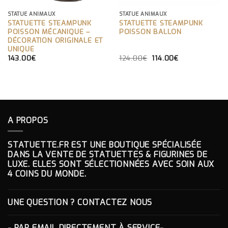
STATUE ANIMAUX
STATUE ANIMAUX
STATUETTE STEAMPUNK
STATUETTE STEAMPUNK
POISSON MÉCANIQUE –
POISSON BALLON
DÉCORATION ORIGINALE ET
UNIQUE
LE
LE
143.00
€
124.00
€
114.00
€
PRIX
PRIX
INITIAL
ACTUEL
ÉTAIT :
EST :
124.00€.
114.00€.
A PROPOS
STATUETTE.FR EST UNE BOUTIQUE SPÉCIALISÉE
DANS LA VENTE DE STATUETTES & FIGURINES DE
LUXE. ELLES SONT SÉLECTIONNÉES AVEC SOIN AUX
4 COINS DU MONDE.
UNE QUESTION ? CONTACTEZ NOUS
- PAR EMAIL DIRECTEMENT À
SERVICE-