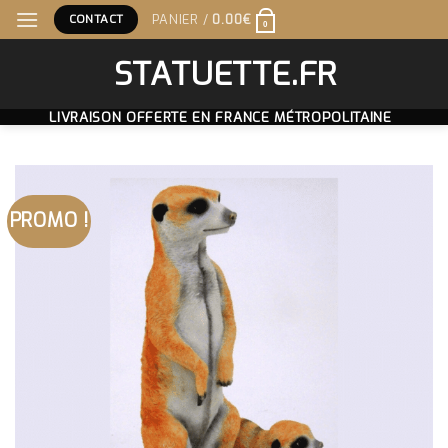
Skip
CONTACT
PANIER /
0.00
€
0
to
content
STATUETTE.FR
LIVRAISON OFFERTE EN FRANCE MÉTROPOLITAINE
PROMO !