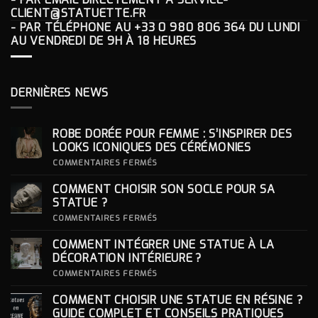
CLIENT@STATUETTE.FR
- PAR TÉLÉPHONE AU
+33 0 980 806 364
DU LUNDI
AU VENDREDI DE 9H À 18 HEURES
DERNIÈRES NEWS
ROBE DORÉE POUR FEMME : S’INSPIRER DES
LOOKS ICONIQUES DES CÉRÉMONIES
SUR
COMMENTAIRES FERMÉS
ROBE
DORÉE
COMMENT CHOISIR SON SOCLE POUR SA
POUR
FEMME
STATUE ?
:
S’INSPIRER
SUR
COMMENTAIRES FERMÉS
DES
COMMENT
LOOKS
CHOISIR
COMMENT INTÉGRER UNE STATUE À LA
ICONIQUES
SON
DES
SOCLE
DÉCORATION INTÉRIEURE ?
CÉRÉMONIES
POUR
SA
SUR
COMMENTAIRES FERMÉS
STATUE ?
COMMENT
INTÉGRER
COMMENT CHOISIR UNE STATUE EN RÉSINE ?
UNE
STATUE
GUIDE COMPLET ET CONSEILS PRATIQUES