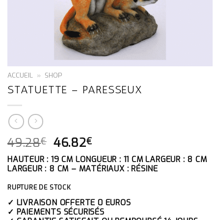
ACCUEIL
»
SHOP
STATUETTE – PARESSEUX
LE
LE
49.28
46.82
€
€
PRIX
PRIX
HAUTEUR : 19 CM LONGUEUR : 11 CM LARGEUR : 8 CM
INITIAL
ACTUEL
LARGEUR : 8 CM – MATÉRIAUX : RÉSINE
ÉTAIT :
EST :
49.28€.
46.82€.
RUPTURE DE STOCK
✓ LIVRAISON OFFERTE 0 EUROS
✓ PAIEMENTS SÉCURISÉS