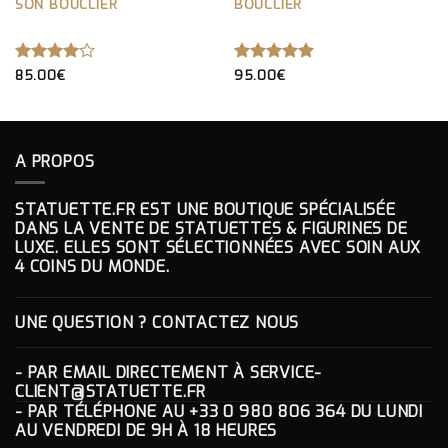
SON BOUCLIER
BOUCLIER
NOTE
85.00
€
NOTE
95.00
€
5.00
4.00
SUR 5
SUR 5
A PROPOS
STATUETTE.FR EST UNE BOUTIQUE SPÉCIALISÉE
DANS LA VENTE DE STATUETTES & FIGURINES DE
LUXE. ELLES SONT SÉLECTIONNÉES AVEC SOIN AUX
4 COINS DU MONDE.
UNE QUESTION ? CONTACTEZ NOUS
- PAR EMAIL DIRECTEMENT À
SERVICE-
CLIENT@STATUETTE.FR
- PAR TÉLÉPHONE AU
+33 0 980 806 364
DU LUNDI
AU VENDREDI DE 9H À 18 HEURES