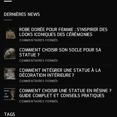
DERNIÈRES NEWS
ROBE DORÉE POUR FEMME : S’INSPIRER DES
LOOKS ICONIQUES DES CÉRÉMONIES
SUR
COMMENTAIRES FERMÉS
ROBE
DORÉE
COMMENT CHOISIR SON SOCLE POUR SA
POUR
FEMME
STATUE ?
:
S’INSPIRER
SUR
COMMENTAIRES FERMÉS
DES
COMMENT
LOOKS
CHOISIR
COMMENT INTÉGRER UNE STATUE À LA
ICONIQUES
SON
DES
SOCLE
DÉCORATION INTÉRIEURE ?
CÉRÉMONIES
POUR
SA
SUR
COMMENTAIRES FERMÉS
STATUE ?
COMMENT
INTÉGRER
COMMENT CHOISIR UNE STATUE EN RÉSINE ?
UNE
STATUE
GUIDE COMPLET ET CONSEILS PRATIQUES
À
LA
SUR
COMMENTAIRES FERMÉS
DÉCORATION
COMMENT
INTÉRIEURE ?
CHOISIR
UNE
TAGS
STATUE