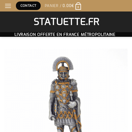
Skip
CONTACT
PANIER /
0.00
€
0
to
content
STATUETTE.FR
LIVRAISON OFFERTE EN FRANCE MÉTROPOLITAINE