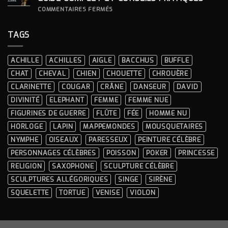
À
LA
SUR
COMMENTAIRES FERMÉS
DÉCORATION
COMMENT
INTÉRIEURE ?
CHOISIR
UNE
TAGS
STATUE
EN
RÉSINE
?
ACHILLE
ACHILLES
AIGLE
BACCHUS
BUFFLE
GUIDE
COMPLET
CHAT
CHEVAL
CHIEN
CHOUETTE
CHROUÈRE
ET
CONSEILS
CLARINETTE
COUGAR
CRÂNE
DANSEUR
DAVID
PRATIQUES
DIVINITÉ
ELEPHANT
FEMME
FEMME NUE
FIGURINES DE GUERRE
FLÛTE
FÉE
HOMME NU
HORLOGE
LAPIN
MAPPEMONDES
MOUSQUETAIRES
NYMPHE
OISEAUX
PARESSEUX
PEINTURE CÉLÈBRE
PERSONNAGES CÉLÈBRES
POISSON
POKER
PRINCESSE
RELIGION
SAXOPHONE
SCULPTURE CÉLÈBRE
SCULPTURES ALLÉGORIQUES
SINGE
SIRÈNE
SQUELETTE
TORTUE
VENISE
VIOLON