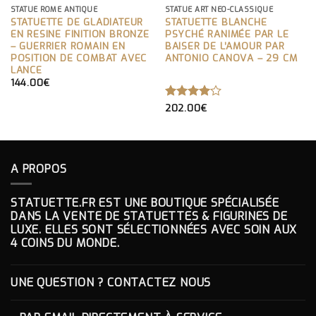
STATUE ROME ANTIQUE
STATUE ART NEO-CLASSIQUE
STATUETTE DE GLADIATEUR
STATUETTE BLANCHE
EN RESINE FINITION BRONZE
PSYCHÉ RANIMÉE PAR LE
– GUERRIER ROMAIN EN
BAISER DE L’AMOUR PAR
POSITION DE COMBAT AVEC
ANTONIO CANOVA – 29 CM
LANCE
144.00
€
NOTE
202.00
€
4.00
SUR 5
A PROPOS
STATUETTE.FR EST UNE BOUTIQUE SPÉCIALISÉE
DANS LA VENTE DE STATUETTES & FIGURINES DE
LUXE. ELLES SONT SÉLECTIONNÉES AVEC SOIN AUX
4 COINS DU MONDE.
UNE QUESTION ? CONTACTEZ NOUS