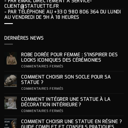
- PAR EMAIL DIRECTEMENT À
SERVICE-
CLIENT@STATUETTE.FR
- PAR TÉLÉPHONE AU
+33 0 980 806 364
DU LUNDI
AU VENDREDI DE 9H À 18 HEURES
DERNIÈRES NEWS
ROBE DORÉE POUR FEMME : S’INSPIRER DES
LOOKS ICONIQUES DES CÉRÉMONIES
SUR
COMMENTAIRES FERMÉS
ROBE
DORÉE
COMMENT CHOISIR SON SOCLE POUR SA
POUR
FEMME
STATUE ?
:
S’INSPIRER
SUR
COMMENTAIRES FERMÉS
DES
COMMENT
LOOKS
CHOISIR
COMMENT INTÉGRER UNE STATUE À LA
ICONIQUES
SON
DES
SOCLE
DÉCORATION INTÉRIEURE ?
CÉRÉMONIES
POUR
SA
SUR
COMMENTAIRES FERMÉS
STATUE ?
COMMENT
INTÉGRER
COMMENT CHOISIR UNE STATUE EN RÉSINE ?
UNE
STATUE
GUIDE COMPLET ET CONSEILS PRATIQUES