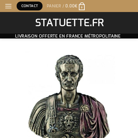
Skip
CONTACT
PANIER /
0.00
€
0
to
content
STATUETTE.FR
LIVRAISON OFFERTE EN FRANCE MÉTROPOLITAINE