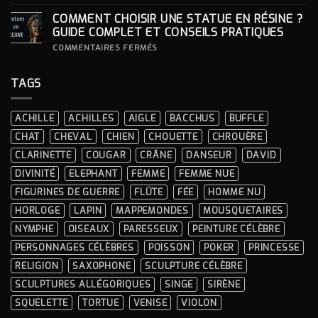
STATUE ?
COMMENT
INTÉGRER
COMMENT CHOISIR UNE STATUE EN RÉSINE ?
UNE
STATUE
GUIDE COMPLET ET CONSEILS PRATIQUES
À
LA
SUR
COMMENTAIRES FERMÉS
DÉCORATION
COMMENT
INTÉRIEURE ?
CHOISIR
UNE
TAGS
STATUE
EN
RÉSINE
?
ACHILLE
ACHILLES
AIGLE
BACCHUS
BUFFLE
GUIDE
COMPLET
CHAT
CHEVAL
CHIEN
CHOUETTE
CHROUÈRE
ET
CONSEILS
CLARINETTE
COUGAR
CRÂNE
DANSEUR
DAVID
PRATIQUES
DIVINITÉ
ELEPHANT
FEMME
FEMME NUE
FIGURINES DE GUERRE
FLÛTE
FÉE
HOMME NU
HORLOGE
LAPIN
MAPPEMONDES
MOUSQUETAIRES
NYMPHE
OISEAUX
PARESSEUX
PEINTURE CÉLÈBRE
PERSONNAGES CÉLÈBRES
POISSON
POKER
PRINCESSE
RELIGION
SAXOPHONE
SCULPTURE CÉLÈBRE
SCULPTURES ALLÉGORIQUES
SINGE
SIRÈNE
SQUELETTE
TORTUE
VENISE
VIOLON