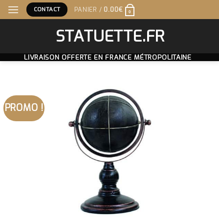
Skip
CONTACT
PANIER /
0.00
€
0
to
content
STATUETTE.FR
LIVRAISON OFFERTE EN FRANCE MÉTROPOLITAINE
PROMO !