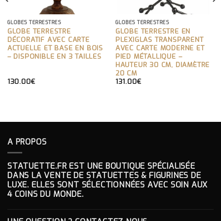
GLOBES TERRESTRES
GLOBES TERRESTRES
GLOBE TERRESTRE
GLOBE TERRESTRE EN
DÉCORATIF AVEC CARTE
PLEXIGLAS TRANSPARENT
ACTUELLE ET BASE EN BOIS
AVEC CARTE MODERNE ET
– DISPONIBLE EN 3 TAILLES
PIED MÉTALLIQUE –
HAUTEUR 30 CM, DIAMÈTRE
20 CM
130.00
€
131.00
€
A PROPOS
STATUETTE.FR EST UNE BOUTIQUE SPÉCIALISÉE
DANS LA VENTE DE STATUETTES & FIGURINES DE
LUXE. ELLES SONT SÉLECTIONNÉES AVEC SOIN AUX
4 COINS DU MONDE.