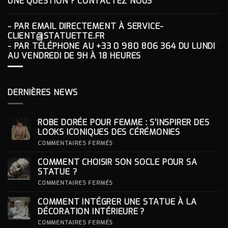
UNE QUESTION ? CONTACTEZ NOUS
- PAR EMAIL DIRECTEMENT À
SERVICE-
CLIENT@STATUETTE.FR
- PAR TÉLÉPHONE AU
+33 0 980 806 364
DU LUNDI
AU VENDREDI DE 9H À 18 HEURES
DERNIÈRES NEWS
ROBE DORÉE POUR FEMME : S’INSPIRER DES
LOOKS ICONIQUES DES CÉRÉMONIES
SUR
COMMENTAIRES FERMÉS
ROBE
DORÉE
COMMENT CHOISIR SON SOCLE POUR SA
POUR
FEMME
STATUE ?
:
S’INSPIRER
SUR
COMMENTAIRES FERMÉS
DES
COMMENT
LOOKS
CHOISIR
COMMENT INTÉGRER UNE STATUE À LA
ICONIQUES
SON
DES
SOCLE
DÉCORATION INTÉRIEURE ?
CÉRÉMONIES
POUR
SA
SUR
COMMENTAIRES FERMÉS