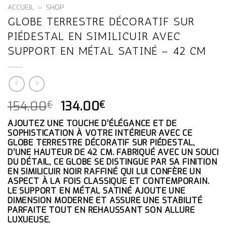
ACCUEIL
»
SHOP
GLOBE TERRESTRE DÉCORATIF SUR
PIÉDESTAL EN SIMILICUIR AVEC
SUPPORT EN MÉTAL SATINÉ – 42 CM
LE
LE
154.00
134.00
€
€
PRIX
PRIX
AJOUTEZ UNE TOUCHE D’ÉLÉGANCE ET DE
INITIAL
ACTUEL
SOPHISTICATION À VOTRE INTÉRIEUR AVEC CE
ÉTAIT :
EST :
GLOBE TERRESTRE DÉCORATIF SUR PIÉDESTAL,
154.00€.
134.00€.
D’UNE HAUTEUR DE 42 CM. FABRIQUÉ AVEC UN SOUCI
DU DÉTAIL, CE GLOBE SE DISTINGUE PAR SA FINITION
EN SIMILICUIR NOIR RAFFINÉ QUI LUI CONFÈRE UN
ASPECT À LA FOIS CLASSIQUE ET CONTEMPORAIN.
LE SUPPORT EN MÉTAL SATINÉ AJOUTE UNE
DIMENSION MODERNE ET ASSURE UNE STABILITÉ
PARFAITE TOUT EN REHAUSSANT SON ALLURE
LUXUEUSE.