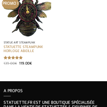
PROMO !
STATUE ART STEAMPUNK
STATUETTE STEAMPUNK
HORLOGE ABEILLE
LE
LE
139.00
€
119.00
€
NOTE
5.00
PRIX
PRIX
SUR 5
INITIAL
ACTUEL
ÉTAIT :
EST :
139.00€.
119.00€.
A PROPOS
STATUETTE.FR EST UNE BOUTIQUE SPÉCIALISÉE