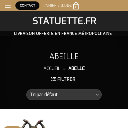
Skip
CONTACT
PANIER /
0.00
€
0
to
content
STATUETTE.FR
LIVRAISON OFFERTE EN FRANCE MÉTROPOLITAINE
ABEILLE
ACCUEIL
»
ABEILLE
FILTRER