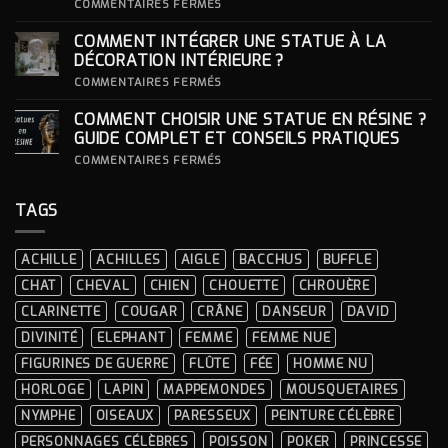
S’INSPIRER
SUR
COMMENTAIRES FERMÉS
DES
COMMENT
LOOKS
CHOISIR
COMMENT INTÉGRER UNE STATUE À LA
ICONIQUES
SON
DES
SOCLE
DÉCORATION INTÉRIEURE ?
CÉRÉMONIES
POUR
SA
SUR
COMMENTAIRES FERMÉS
STATUE ?
COMMENT
INTÉGRER
COMMENT CHOISIR UNE STATUE EN RÉSINE ?
UNE
STATUE
GUIDE COMPLET ET CONSEILS PRATIQUES
À
LA
SUR
COMMENTAIRES FERMÉS
DÉCORATION
COMMENT
INTÉRIEURE ?
CHOISIR
UNE
TAGS
STATUE
EN
RÉSINE
?
ACHILLE
ACHILLES
AIGLE
BACCHUS
BUFFLE
GUIDE
COMPLET
CHAT
CHEVAL
CHIEN
CHOUETTE
CHROUÈRE
ET
CONSEILS
CLARINETTE
COUGAR
CRÂNE
DANSEUR
DAVID
PRATIQUES
DIVINITÉ
ELEPHANT
FEMME
FEMME NUE
FIGURINES DE GUERRE
FLÛTE
FÉE
HOMME NU
HORLOGE
LAPIN
MAPPEMONDES
MOUSQUETAIRES
NYMPHE
OISEAUX
PARESSEUX
PEINTURE CÉLÈBRE
PERSONNAGES CÉLÈBRES
POISSON
POKER
PRINCESSE