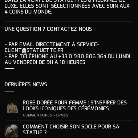
DANS LA VENTE DE STATUETTES & FIGURINES DE
LUXE. ELLES SONT SÉLECTIONNÉES AVEC SOIN AUX
4 COINS DU MONDE.
UNE QUESTION ? CONTACTEZ NOUS
- PAR EMAIL DIRECTEMENT À
SERVICE-
CLIENT@STATUETTE.FR
- PAR TÉLÉPHONE AU
+33 0 980 806 364
DU LUNDI
AU VENDREDI DE 9H À 18 HEURES
DERNIÈRES NEWS
ROBE DORÉE POUR FEMME : S’INSPIRER DES
LOOKS ICONIQUES DES CÉRÉMONIES
SUR
COMMENTAIRES FERMÉS
ROBE
DORÉE
COMMENT CHOISIR SON SOCLE POUR SA
POUR
FEMME
STATUE ?
: